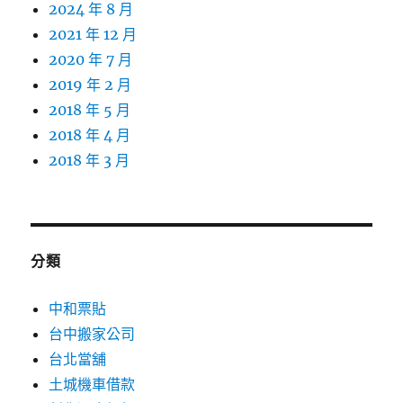
2024 年 8 月
2021 年 12 月
2020 年 7 月
2019 年 2 月
2018 年 5 月
2018 年 4 月
2018 年 3 月
分類
中和票貼
台中搬家公司
台北當舖
土城機車借款