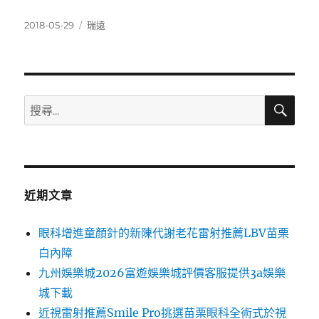
發
分
2018-05-29
瑞遠
佈
類
日
期:
搜
搜
尋
尋
關
鍵
字:
近期文章
眼科增進童顏針的新陳代謝老花雷射推薦LBV苗栗
白內障
九州娛樂城2026富遊娛樂城評價客服提供3a娛樂
城下載
近視雷射推薦Smile Pro挑選苗栗眼科全術式於視