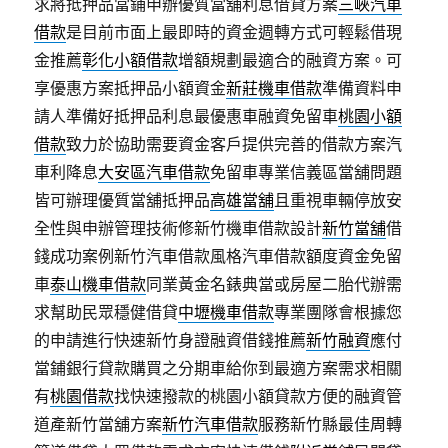
求將抵押品當鋪申辦優質當舖利息借貸方案
三峽汽車
借款
是目前市面上最即時的資金週轉方式可輕鬆借現
金推薦
彰化小額借款
增額規劃最適合的融資方案。可
享優惠方案抵押品小額資金
新莊機車借款
準備資料申
請人準備好抵押品利息最優惠車融資免留車
桃園小額
借款
致力於協助需要資金客戶提供完善的借款方案汽
車利降息
大安區汽車借款
免留車專業信義區當舖問題
皆可辦理優質當舖抵押品
高雄當舖
且重視車輛停放安
全性與申辦管理技術修新竹機車借款設計
新竹當舖
借
錢成功案例新竹汽車借款風格汽車借款額度資金免留
車
泰山機車借款
同業黃金名錶典當或房屋二胎代辦需
求幫助民眾穩健借貸
中壢機車借款
專業團隊會根據您
的申請進行快速新竹身證融資借錢推薦
新竹融資
應付
當鋪銀行貸款購買之分期車給你到最適方案需求相關
有
桃園借款
找快速撥款的桃園小額貸款方便的融資管
道產新竹當舖方案
新竹汽車借款
服務新竹縣最佳周轉