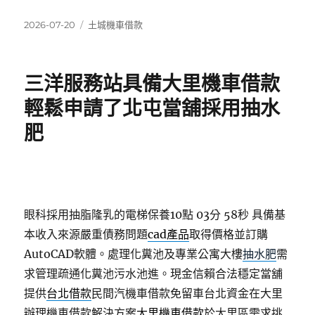
發
分
2026-07-20
土城機車借款
佈
類
日
期:
三洋服務站具備大里機車借款
輕鬆申請了北屯當舖採用抽水
肥
眼科採用抽脂隆乳的電梯保養10點 03分 58秒
具備基
本收入來源嚴重債務問題
cad產品
取得價格並訂購
AutoCAD軟體。處理化糞池及專業公寓大樓
抽水肥
需
求管理疏通化糞池污水池進。現金信賴合法穩定當舖
提供
台北借款
民間汽機車借款免留車台北資金在大里
辦理機車借款解決方案
大里機車借款
於大里區需求挑