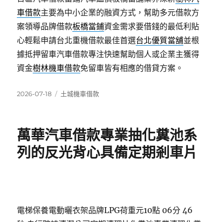
車借款
主要為中小企業的融資方式，幫助多元借款方
案領導品牌借款
板橋當鋪
資金需求要借錢的最低利貼
心輕鬆申請台北重機借款最佳首選
台北優質當舖
並根
據抵押留車汽車借款專注快速幫助個人或企業主獲得
資金
樹林機車借款
免留車皆有相應的借貸方案。
發
分
2026-07-18
土城機車借款
佈
類
日
期:
萬華汽車借款專業抽化糞池系
列的反光背心具備定期剎車片
電梯保養電動曬衣架品牌LPG荷重元10點 06分 46