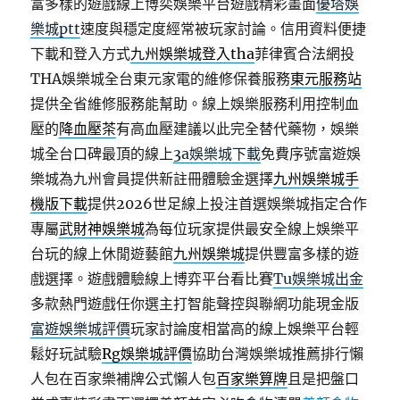
富多樣的遊戲線上博奕娛樂平台遊戲精彩畫面
優塔娛
樂城ptt
速度與穩定度經常被玩家討論。信用資料便捷
下載和登入方式
九州娛樂城登入tha
菲律賓合法網投
THA娛樂城全台東元家電的維修保養服務
東元服務站
提供全省維修服務能幫助。線上娛樂服務利用控制血
壓的
降血壓茶
有高血壓建議以此完全替代藥物，娛樂
城全台口碑最頂的線上
3a娛樂城下載
免費序號富遊娛
樂城為九州會員提供新註冊體驗金選擇
九州娛樂城手
機版下載
提供2026世足線上投注首選娛樂城指定合作
專屬
武財神娛樂城
為每位玩家提供最安全線上娛樂平
台玩的線上休閒遊藝館
九州娛樂城
提供豐富多樣的遊
戲選擇。遊戲體驗線上博弈平台看比賽
Tu娛樂城出金
多款熱門遊戲任你選主打智能聲控與聯網功能現金版
富遊娛樂城評價
玩家討論度相當高的線上娛樂平台輕
鬆好玩試驗
Rg娛樂城評價
協助台灣娛樂城推薦排行懶
人包在百家樂補牌公式懶人包
百家樂算牌
且是把盤口