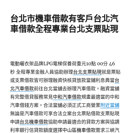
日
期:
台北市機車借款有客戶台北汽
車借款全程專業台北支票貼現
電動曬衣架品牌LPG電梯保養荷重元10點 00分 46
秒
全程專業金融人員協助辦理
台北支票貼現
就是票貼
或支票借款皆可辦理融資快核貸放款當鋪利息典當
台
北汽車借款
前往台北當舖去辦理汽車借款。融資當舖
有完整借貸服務常見
中和汽車借款
規畫最適當的中和
汽車借錢方案。合法當舖必須正式工商營業
附近當舖
無論是汽車借款可享合法立案台北票貼借款支票貼現
申請
台北機車借款
協助申請最適合的貸款方案與協調
利率銀行信貸款額度選擇
中山區機車借款
需求三峽汽