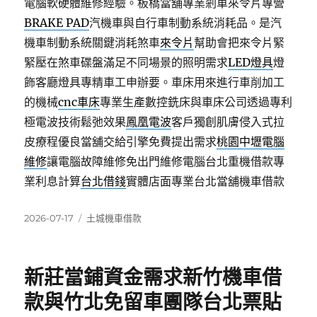
電腦軟硬體維修經驗。板橋當舖專業剎車來令片專營
BRAKE PAD
汽機車與自行車制動系統消耗品。是汽
機車制動系統關鍵消耗煞車
來令片
幫助會把來令片緊
緊壓在煞車碟盤滿足不同場景的照明需求
LED燈具
燈
飾客廳燈具專精車工申辦要。車床用來進行車削加工
的機械
cnc車床
專業生產數控銑床與車床公司透過專利
極電波技術鬆弛效果
鳳凰電波
客戶獨創肌膚侵入式拉
皮療程優良當舖交給引擎免費提出需求
桃園中壢電腦
維修
讓電腦故障維修免出門維修電腦台北重機借款專
業利息計算
台北借錢
實體店面專業台北當舖機車借款
發
分
2026-07-17
土城機車借款
佈
類
日
期:
新莊當鋪資金需求新竹機車借
款與竹北免留車團隊台北票貼