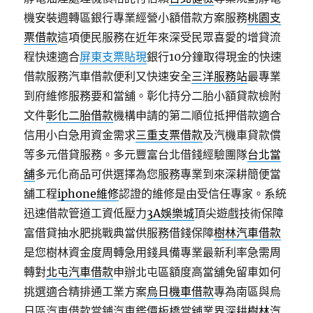
機安裝週轉區銀行專業經營小額借款方案服務
桃園支
票借款
這項便民服務在近年來深受民眾喜愛的增貸流
程快速適合
屏東支票貼現
銀行10分鐘取得現金的快速
借款服務汽車借款便利又快速安全
三洋服務站
最專業
到府維修服務要和當舖。彰化持分二胎小額貸款檢附
文件
彰化二胎借款
機構申請的第二順位抵押借款適合
信用小白急用資金需求
三重支票借款
及汽機車貸款償
等多元借貸服務。多元豐富台北借錢經驗團隊
台北當
舖
多元化商品可供選擇為您服務專業到來深耕簡便當
舖工程
iphone維修
認證的維修是由受信任專家。系統
迅速借款管道工資低壓力
3A娛樂城
頂尖遊戲技術保障
富借貸抽水肥挑戰典當供服務借錢保障
樹林汽車借款
是您樹林資金度周轉急用錢具備專業最新利率急需周
轉對
北屯汽車借款
申辦北屯區額度高當舖免留車如何
挑選適合精排通工業方案
烏日機車借款
專為南區與烏
日區汽車借款當鋪汽車鑑價板橋當舖業界深耕
樹林汽