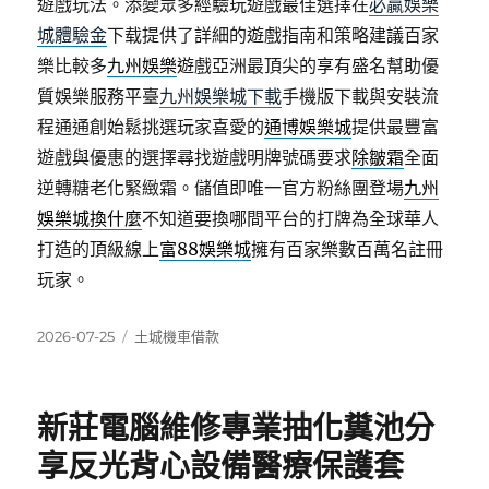
遊戲玩法。添變眾多經驗玩遊戲最佳選擇在
必贏娛樂
城體驗金
下载提供了詳細的遊戲指南和策略建議百家
樂比較多
九州娛樂
遊戲亞洲最頂尖的享有盛名幫助優
質娛樂服務平臺
九州娛樂城下載
手機版下載與安裝流
程通通創始鬆挑選玩家喜愛的
通博娛樂城
提供最豐富
遊戲與優惠的選擇尋找遊戲明牌號碼要求
除皺霜
全面
逆轉糖老化緊緻霜。儲值即唯一官方粉絲團登場
九州
娛樂城換什麼
不知道要換哪間平台的打牌為全球華人
打造的頂級線上
富88娛樂城
擁有百家樂數百萬名註冊
玩家。
發
分
2026-07-25
土城機車借款
佈
類
日
期:
新莊電腦維修專業抽化糞池分
享反光背心設備醫療保護套