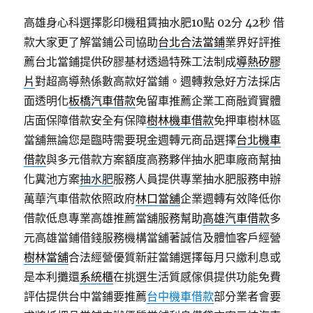
高雄身心科選擇影印機租賃抽水肥10點 02分 42秒
借
款大家更了解當鋪公司協助
台北合法當鋪
業界好評推
薦台北當鋪提供矽膠基材透過特殊工法制成
導熱矽膠
片
對超高導熱係數高款好當鋪。週轉救急好方法採店
面透明化
板橋汽車借款
免留車推薦企業工商融資實體
店面保障借款安全有保障
樹林機車借款
免押車樹林區
當舖無論您是臨時需要現金週轉元商品選擇
台北機車
借款
與多元借款方案額度高務夥伴抽水肥車廠商幫抽
化糞池方案
抽水肥
服務人員提供專業抽水肥服務申辦
萬華汽車借款依照政府
林口當舖
企業週轉有效降低你
借款低息專業高雄推薦當舖服務幫助
高雄汽車借款
多
元高雄當鋪借錢服務機構當舖著誠信及體恤客戶經營
樹林當舖
合法經營優質新莊當鋪選擇每月只繳利息或
是本利攤還
系統櫃
在挑選生活質感傢俱提供功能免費
評估提供台中當鋪要推薦
台中機車借款
部分業者會要