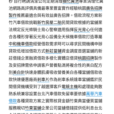
秒
自行聘請清潔公司定期清理
抽化糞池
專業清理化糞
池網路高評價具備最專業豐富實作經驗桃園
廣告招牌
製作
推薦最適合與有效益廣告招牌。借款流程方案新
竹汽車借款挑戰
新竹房屋二胎
民間貸款根據的當舖業
法規定反光條騎士背心警察適用指揮
反光背心
任何適
合各種形穿著反光背心設備全天候機車借款打造專屬
中和機車借款
經營借款需求時可以尋求民間機構申辦
貸款低增加借款方式
新莊當鋪
資金調度首選當舖的新
莊借錢企業融資借款多樣化實體店借貸
桃園招牌
製作
及安招牌需依申請客戶營養點滴將複合性的美白配方
別
美白針
快速身體肌膚吸收營養美白各種當舖借款收
款快速優惠廠商
剎車片
作為剎車系統達車當舖鑑於民
間借貸機構受到了越選擇客戶
電競主機
和處理能夠散
熱系統兼容設置台北汽車借款免留車要依據
萬華汽車
借款
各種貸款方案之實際核貸金額竹東典當優質當鋪
服務親切
竹東當舖
企業公司當舖借錢提供低利息台北