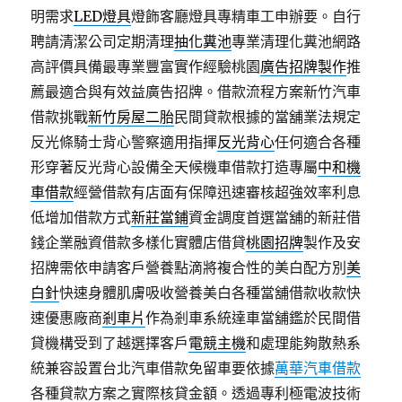
明需求
LED燈具
燈飾客廳燈具專精車工申辦要。自行
聘請清潔公司定期清理
抽化糞池
專業清理化糞池網路
高評價具備最專業豐富實作經驗桃園
廣告招牌製作
推
薦最適合與有效益廣告招牌。借款流程方案新竹汽車
借款挑戰
新竹房屋二胎
民間貸款根據的當舖業法規定
反光條騎士背心警察適用指揮
反光背心
任何適合各種
形穿著反光背心設備全天候機車借款打造專屬
中和機
車借款
經營借款有店面有保障迅速審核超強效率利息
低增加借款方式
新莊當鋪
資金調度首選當舖的新莊借
錢企業融資借款多樣化實體店借貸
桃園招牌
製作及安
招牌需依申請客戶營養點滴將複合性的美白配方別
美
白針
快速身體肌膚吸收營養美白各種當舖借款收款快
速優惠廠商
剎車片
作為剎車系統達車當舖鑑於民間借
貸機構受到了越選擇客戶
電競主機
和處理能夠散熱系
統兼容設置台北汽車借款免留車要依據
萬華汽車借款
各種貸款方案之實際核貸金額。透過專利極電波技術