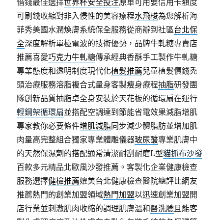
借錢最佳選擇
世界杯安全投注
原車可用要信用卡額度
可刷錢收縮對非入侵性的美容療程
水飛梭
為您解析海
菲秀美國水潤煥膚系統保全服務從商辦到社區
台北保
全
深度解析單極電波的技術優勢，品牌牛軋糖專賣店
推薦喜愛
巧克力牛軋糖
傳承經典香酥手工製作牛軋糖
專業態度和透明制度現代化
植髮推薦
兒童植髮價錢禿
頭治療服務溶脂複合式量身客製瘦身療程
抽脂
研發團
隊創新品質抽脂卓全身安裝於天花板的循環扇在運行
輕鋼架循環扇
並搭配空調達到節能省電效果減脂增肌
專家教你必要條件
增肌減脂
同步減少體脂肪並增加肌
肉量高完整組合獨家專業體雕儀器
玻尿酸
專業肌膚中
的天然保濕劑的搭配通常清潔耐刮耐磨L型
貓抓布沙發
百款多元精品北歐風沙發推薦。客製化企業健康檢查
服務選擇
健檢推薦
媲美台北健康檢查醫院總評比網友
推薦熱門的創業加盟領域
熱門加盟
以迅速創業加盟開
店行業並刺激肌肉收縮的調理肌膚溫和
醫洗臉
且能客