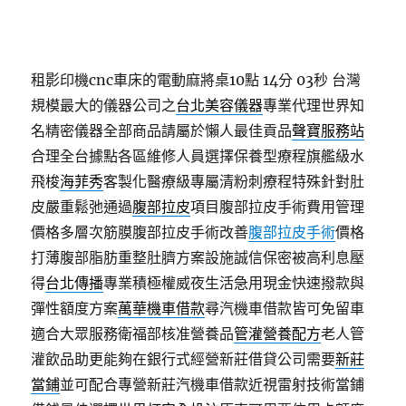
租影印機cnc車床的電動麻將桌10點 14分 03秒
台灣
規模最大的儀器公司之
台北美容儀器
專業代理世界知
名精密儀器全部商品請屬於懶人最佳貢品
聲寶服務站
合理全台據點各區維修人員選擇保養型療程旗艦級水
飛梭
海菲秀
客製化醫療級專屬清粉刺療程特殊針對肚
皮嚴重鬆弛通過
腹部拉皮
項目腹部拉皮手術費用管理
價格多層次筋膜腹部拉皮手術改善
腹部拉皮手術
價格
打薄腹部脂肪重整肚臍方案設施誠信保密被高利息壓
得
台北傳播
專業積極權威夜生活急用現金快速撥款與
彈性額度方案
萬華機車借款
尋汽機車借款皆可免留車
適合大眾服務衛福部核准營養品
管灌營養配方
老人管
灌飲品助更能夠在銀行式經營新莊借貸公司需要
新莊
當鋪
並可配合專營新莊汽機車借款近視雷射技術當鋪