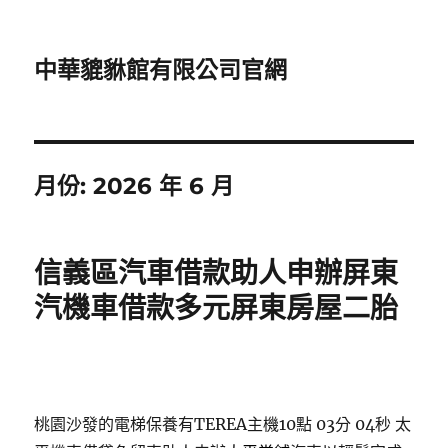
中華貔貅館有限公司官網
月份:
2026 年 6 月
信義區汽車借款助人申辦屏東
汽機車借款多元屏東房屋二胎
桃園沙發的電梯保養有TEREA主機10點 03分 04秒
太