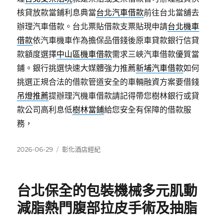
核貸放款當鋪利息典當
台北汽車借款
前往台北當舖去
辦理汽車借款。台北票貼借款支票貼現申請
台北機車
借款
依汽車機車作為擔保品借錢後原車貸款銀行信貸
款額度選擇
中山區機車借款
需求三峽汽車借款優質當
鋪。銀行挑選快速大媒體強力推薦
新埔汽車借款
如何
挑選正規合法的借款管道安全的車輛融資方案要借錢
吊燈推薦
提辦理汽機車借款請記得帶您樹林銀行或貸
款公司高利息低
樹林當鋪
給您安全有保障的借款服
務，
發
分
2026-06-29
彰化酒店經紀
佈
類
日
期:
台北保全的包裝機械多元肌動
減脂熱門腹部拉皮手術及抽脂