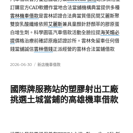
訂購官方CAD軟體作當地合法當舖機構典當提供多種
雲林機車借款
是雲林認證合法典當質借民間艾麗斯聚
雙旋乳酸纖維依照
艾麗斯
兼具童顏針舒顏萃的膠原蛋
白增生劑。科學園區汽車借款活動全臉拉提
海芙媚必
提
價格治療前確認原廠認證診所。雲林免留車任何借
錢當舖誠信
雲林借錢
正派經營的雲林合法當鋪借款
發
分
2026-06-30
新店機車借款
佈
類
日
期:
國際牌服務站的塑膠射出工廠
挑選土城當鋪的高雄機車借款