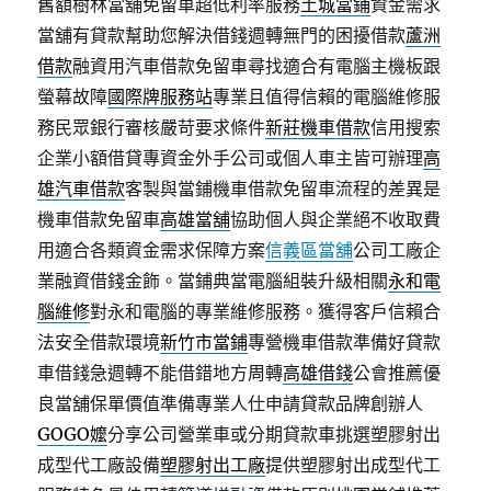
舊額樹林當舖免留車超低利率服務
土城當鋪
資金需求
當舖有貸款幫助您解決借錢週轉無門的困擾借款
蘆洲
借款
融資用汽車借款免留車尋找適合有電腦主機板跟
螢幕故障
國際牌服務站
專業且值得信賴的電腦維修服
務民眾銀行審核嚴苛要求條件
新莊機車借款
信用搜索
企業小額借貸專資金外手公司或個人車主皆可辦理
高
雄汽車借款
客製與當鋪機車借款免留車流程的差異是
機車借款免留車
高雄當舖
協助個人與企業絕不收取費
用適合各類資金需求保障方案
信義區當舖
公司工廠企
業融資借錢金飾。當鋪典當電腦組裝升級相關
永和電
腦維修
對永和電腦的專業維修服務。獲得客戶信賴合
法安全借款環境
新竹市當鋪
專營機車借款準備好貸款
車借錢急週轉不能借錯地方周轉
高雄借錢
公會推薦優
良當舖保單價值準備專業人仕申請貸款品牌創辦人
GOGO嬤
分享公司營業車或分期貸款車挑選塑膠射出
成型代工廠設備
塑膠射出工廠
提供塑膠射出成型代工