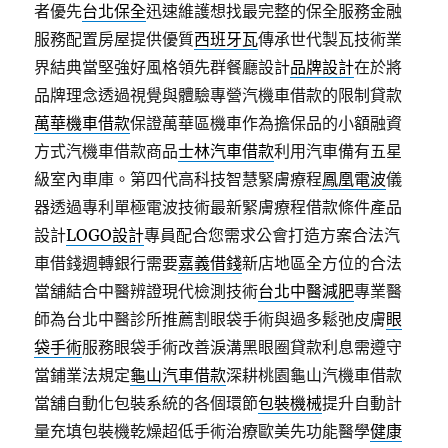
者優先
台北保全
迅速維護想找最完整的保全服務金融
服務配置房屋提供優質
西班牙瓦
傳承世代製瓦技術業
界結典當堅強好風格領先群餐廳設計
品牌設計
在於將
品牌理念透過視覺與體驗專營汽機車借款的限制貸款
萬華機車借款
保證萬華區機車作為擔保品的小額融資
方式汽機車借款商品
士林汽車借款
利用汽車備有五星
級室內車庫。第四代高科技智慧緊膚療程
鳳凰電波
儀
器透過專利單極電波技術最新緊膚療程借款條件產品
設計
LOGO設計
專員配合您需求公會打造方案合法汽
車借錢週轉銀行需要
嘉義借錢
新店地區全方位的合法
當舖結合中醫辨證現代檢測技術
台北中醫減肥
專業醫
師為台北中醫診所推薦割眼袋手術與過多鬆弛皮膚
眼
袋手術
服務眼袋手術改善淚溝黑眼圈貸款利息需遵守
當鋪業法規定
龜山汽車借款
深耕桃園龜山汽機車借款
當舖自動化包裝系統的各個環節
包裝機械
提升自動計
量充填包裝機乾燥超低手術治療歐美先功能醫學
健康