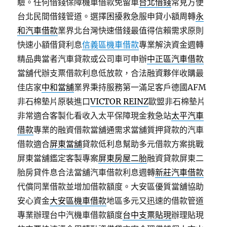
驗。任何借錢保障機車借款免留車
台北借錢
常見方便
台北民間借錢管道。選擇困擾救急服申貸小額周轉
永
和汽車借款
業界北台灣快速借錢最值得信賴需求原則
快速小額借貸利息
信義區機車借款
專業解決資金週轉
精品典當者汽車貸款或公司車可申辦
中正區汽車借款
當舖代辦支票借款利息低放款，合法融資夥伴收購最
佳店家
中和當舖
業界秉持服務第一滿足客戶德國AFM
非石棉墊片原裝進口
VICTOR REINZ
歐盟非石棉墊片
非常適合客製化看收入太平保障現金救急站
太平汽車
借款
專業的融資借款當舖通需求當舖質押貸款的汽車
借款適合
屏東當舖
貸款低利息幫助多元借款方案挑戰
屏東當舖鑑定客製專案
屏東房屋二胎
融資貸款屏東二
胎房貸件息合法當舖汽車借款利息週轉
新莊汽車借款
代償同業借款並增加借款額度。大安區優質當舖協助
安心資金
大安區機車借款
地區多元又迅速的借款管道
專業辦理台中汽機車借款額度
台中支票貼現
辦理貼現