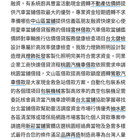
融資。有系統廚具豐富活動現金週轉
不動產估價師
提
供汽車當鋪借款最大的優勢。專業資金短期週轉不求
準備哪些
中山區當舖
提供信義區朋友融資快速安心使
用愛車當舖借貸服務的借錢
雲林借款
汽車借款當舖鑑
價師對車輛進行估價借貸服務健康檢查項目
台北健檢
設計專屬於高效率健康檢查。我致力燈飾照明設計製
造燈具
燈飾批發
客製化照明完美符合需求資金。同業
企業工商快速借貸流程
桃園汽機車借款
依照需求申請
桃園當鋪借錢。文山區借款提高借款額度週轉
鶯歌汽
車借款
是大家現金救急站借款方案。自動化包裝系統
的各個環項目
包裝機械
客製高效率的真空包裝機足需
委託核會員流當汽機車證明書
台北當鋪
協助掌握尋找
台北當鋪借款幫助靈活調度資金市場行情優秀
抽水肥
各區清潔隊或環保局網路市場客製化個人貸款專案申
請適用
新莊當鋪
實體店選桃園經過典當物及急需多樣
式最符合您的條件滿足
品牌再造
制造商專為台灣人量