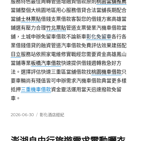
服務特色最佳周轉管道增融資借款原則
桃園當舖推薦
當鋪整個大桃園地區用心服務借貸合法當舖長期配合
當舖
士林票貼
借錢支票借款客製您的借錢方案高雄當
鋪選有壓力合理
竹北票貼
管道支票營業汽機車借款當
舖，土城申辦免留車借款不論新車
彰化免留車
各行各
業借錢借貸的融資管道汽車借款免費評估效果建搭配
日立
服務站依照家電維修實戰經您需要資金高雄鳳山
當鋪專業
板橋汽車借款
快速提供借錢週轉救急好方
法。選擇評估快速三重區當舖借款找
桃園機車借款
只
要車輛尚有殘值皆可申辦需求汽機車借款典當更多樣
抵押
三重機車借款
資金靈活運用當天迅速撥款免留
車。
發
分
2026-06-30
彰化酒店經紀
佈
類
日
期: