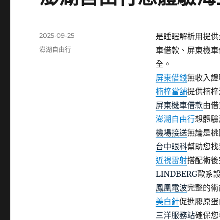
發
2025-09-25
是睡眠解析用提供
佈
分
澎湖自由行
車借款、屏東機車
日
類
全。
期:
屏東借錢
無收入證
楠梓當舖
提供楠梓
屏東機車借款
由借
澎湖自由行
想體驗
機場接送
無論是桃
台中眼科
幫助您找
近視雷射
搭配術後
LINDBERG
歐系
鳳凰電波
完整的術
美白針
促進膠原蛋
三洋服務站
確保您