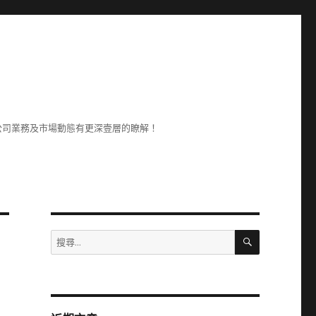
公司業務及市場動態有更深壹層的瞭解！
搜
搜
尋
尋
關
鍵
字: