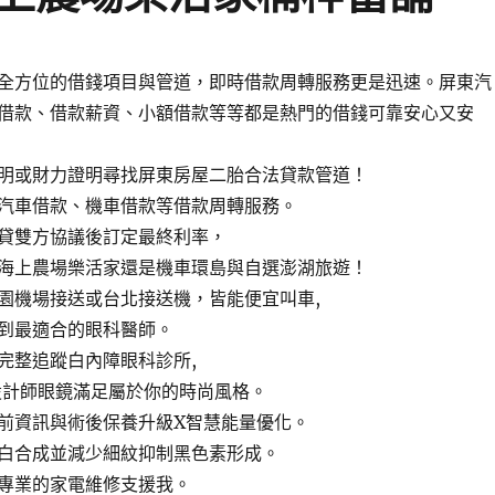
全方位的借錢項目與管道，即時借款周轉服務更是迅速。屏東汽
借款、借款薪資、小額借款等等都是熱門的借錢可靠安心又安
明或財力證明尋找屏東房屋二胎合法貸款管道！
汽車借款、機車借款等借款周轉服務。
貸雙方協議後訂定最終利率，
海上農場樂活家還是機車環島與自選澎湖旅遊！
園機場接送或台北接送機，皆能便宜叫車,
到最適合的眼科醫師。
完整追蹤白內障眼科診所,
設計師眼鏡滿足屬於你的時尚風格。
前資訊與術後保養升級X智慧能量優化。
白合成並減少細紋抑制黑色素形成。
專業的家電維修支援我。