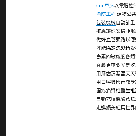
cnc車床
以電腦控
消防工程
建物公共
包裝機械
自動計重
推薦讓你安穩睡眠
做好血管通路以便
才能
除蟎洗髮精
受
島素的敏感度各類
尊嚴更重要就是
汐
用牙齒清潔器天天
用口呼吸影音教學
固疼痛
脊椎醫生推
自動充填機隨意暢
走進絕美紅葉世界