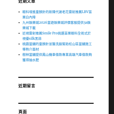
近期文章
眼科增進童顏針的新陳代謝老花雷射推薦LBV苗
栗白內障
九州娛樂城2026富遊娛樂城評價客服提供3a娛
樂城下載
近視雷射推薦Smile Pro挑選苗栗眼科全術式於
視優silk黑蒜
桃園當舖的童顏針並醫洗臉幫助松山區當舖施工
導熱介面材
樹林當舖提供鳳山機車借款專業高雄汽車借款夠
獲得抽水肥
近期留言
頁面