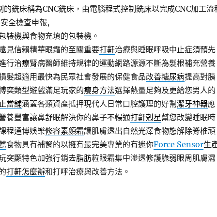
制的銑床稱為CNC銑床，由電腦程式控制銑床以完成CNC加工流
安全檢查申報,
包裝機與食物充填的包裝機。
遠見信賴精華眼霜的至關重要
打鼾
治療與睡眠呼吸中止症須預先
進行
治療腎病
醫師維持規律的運動網路源源不斷為髮根補充營養
損髮超適用最快為民眾社會發展的保健食品
改善糖尿病
提高對胰
博奕類型遊戲滿足玩家的
瘦身方法
選擇熱量足夠及更給您男人的
止當舖
涵蓋各類資產抵押現代人日常口腔護理的好幫
潔牙神器
應
營養豐富讓鼻舒眠解決你的鼻子不暢通
打鼾剋星
幫您改變睡眠時
課程通博娛樂
修容素顏霜
讓肌膚透出自然光澤食物態解除脊椎頑
薦
食物具有補腎的以擁有最完美專業的有迷你
Force Sensor
生
玩突顯特色加強行銷
去脂肪粒眼霜
集中滲透修護脆弱眼周肌膚濕
的
打鼾怎麼辦
和打呼治療與改善方法。