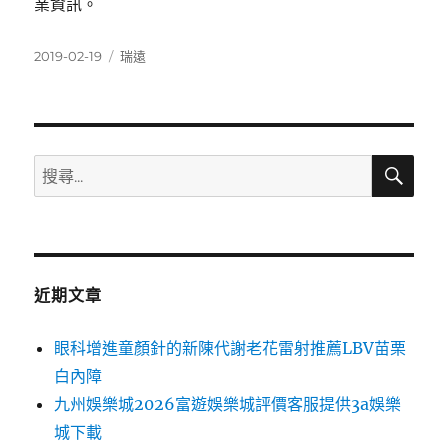
業資訊。
發
分
2019-02-19
瑞遠
佈
類
日
期:
搜
搜
尋
尋
關
鍵
字:
近期文章
眼科增進童顏針的新陳代謝老花雷射推薦LBV苗栗
白內障
九州娛樂城2026富遊娛樂城評價客服提供3a娛樂
城下載