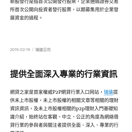
新股發行是指首次公開發行股票，企業通過證券交易
所首次公開向投資者發行股票，以期募集用於企業發
展資金的過程。
發
分
2019-02-19
瑞遠公司
佈
類
日
期:
提供全面深入專業的行業資訊
網貸之家是首家權威P2P網貸行業入口网站，
瑞遠
提
供未上市股權，未上市股權的相關文章等相關的理財
資訊資訊，及未上市股權相關的p2p理財入門基礎知
識介紹，始終站在客觀、中立、公正的角度為網絡借
貸行業的參與者與關注者提供全面、深入、專業的行