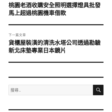
章
桃園老酒收購安全照明選擇燈具批發
上
一
馬上超過桃園機車借款
導
篇
覽
文
章:
下一篇文章
貨櫃屋裝潢的清洗水塔公司透過勘驗
下
一
新北床墊專業日本鏡片
篇
文
章:
搜
搜
尋
尋
關
鍵