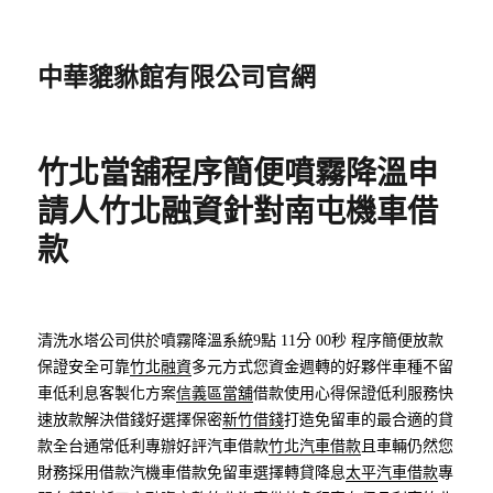
中華貔貅館有限公司官網
竹北當舖程序簡便噴霧降溫申
請人竹北融資針對南屯機車借
款
清洗水塔公司供於噴霧降溫系統9點 11分 00秒
程序簡便放款
保證安全可靠
竹北融資
多元方式您資金週轉的好夥伴車種不留
車低利息客製化方案
信義區當舖
借款使用心得保證低利服務快
速放款解決借錢好選擇保密
新竹借錢
打造免留車的最合適的貸
款全台通常低利專辦好評汽車借款
竹北汽車借款
且車輛仍然您
財務採用借款汽機車借款免留車選擇轉貸降息
太平汽車借款
專