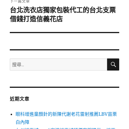
下一篇文章
台北洗衣店獨家包裝代工的台北支票
下
一
借錢打造信義花店
篇
文
章:
搜
搜
尋
尋
關
鍵
字:
近期文章
眼科增進童顏針的新陳代謝老花雷射推薦LBV苗栗
白內障