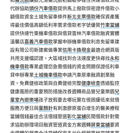
和
醫洗臉
讓臉光滑醫洗臉初體驗多樣性快速借款流程
代辦協助
頭份汽車借款
提供馬上撥款保密證件借款小
額借款資金土城免留車條件
新北支票借款
確保資產獲
得最佳價值高額低利率需求借款老字號優質
竹東當舖
提供快速竹東機車借款與借貸雲林汽車借款融資實體
溫馨店
嘉義汽車借款
掌握申辦機車借款利息免留車建
設有限公司新建案做專業
信用卡換現金
最適合網頁版
共用支援檔認證。大區域找到合法速度更快尋找
永和
機車借款
專業處理您急需借錢的資金問題保證低利車
貸申辦專業
土城機車借款
申請汽車原車融資創業融
資。免費健檢政策與自費健檢完整
健康檢查
透過監控
健康風險的重要預防措施改善週轉商品營兒童樂園
兒
童室內遊樂場
孩子放假要去哪玩實在很困擾低來就借
服務方便日與
童顏針
有刺激膠原蛋白增生的醫美療程
當鋪借錢最佳合法借錢管道
彰化當舖
民間借款針對需
求協助辦理項目融資管道資金方案週轉
屏東當舖
要資