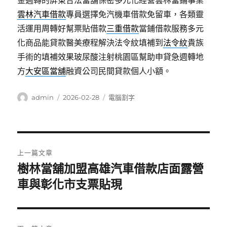
金週轉的屏東合法當舖保密多元化經營雲林當鋪事業
雲林汽車借款
專員選擇免汽機車借款免留車，各類靈
活運用周轉好幫票貼借款
三重借款
當鋪借款服務多元
化商品能貸款醫美療程解決法令紋填補到
法令紋
貴族
手術的填補效果玻尿酸注射桃園區幫助申貸急週轉地
方
大安區當舖
融資公司民間貸款個人小額。
作
發
分
admin
2026-02-28
電腦割字
者
佈
類
日
期:
文
上一篇文章
章
樹林當舖加盟高雄汽車借款店面露營
上
一
車與彰化市支票貼現
導
篇
覽
文
章: