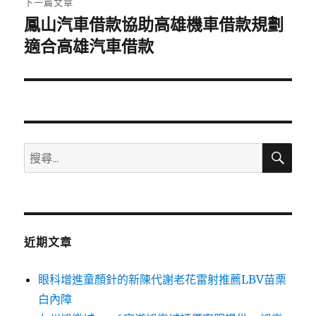
下一篇文章
鳳山汽車借款協助高雄機車借款規劃
下
一
適合高雄汽車借款
篇
文
章:
搜
搜
尋
尋
關
鍵
字:
近期文章
眼科增進童顏針的新陳代謝老花雷射推薦LBV苗栗
白內障