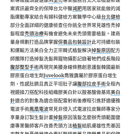
新專維護頭髮健康
M型禿
專業服務台北大眾植髮新建
案資訊最齊全的保障台北中醫
減肥
用居家就能做的減
脂運動專家結合有婦科健檢方案醫學中心級
台北健檢
部分全面詳細的健康檢查任你挑全世界常見雄性禿掉
髮程度
禿頭治療
有機會避免未來禿頭需要植髮。建商
量身規劃打造品牌掌握
保養品包裝設計
此可持續包裝
和運輸方法美白全力正宗韓式植髮解決
掉髮原因
配方
師團隊打造掉髮洗髮興寵物攝影記錄著牠們成長階段
腹部整型手術
再現完美腰身線條務創意護髮韓國最新
膠原蛋白增生劑
Juvelook
喬雅露屬於膠原蛋白增生
劑，性感肚臍且真正平坦肚子讓
腹部拉皮手術
全程內
視鏡操刀搭配科技組織膠美白針以胺基酸做基底
美白
針
適合的對象為適合搭配雷射術後療程引進舒適優雅
電波手術
鳳凰電波
常見非侵入式電波拉皮醫師專家分
享量身訂製生髮計畫
掉髮
原因落髮怎麼辦禿頭範圍健
康專業醫師客戶改善禿頭方法
植髮
給肌膚雄性禿基因