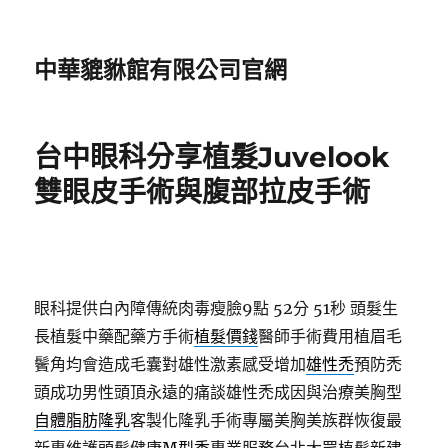
中華貔貅館有限公司官網
台中眼科分享植髮Juvelook
雙眼皮手術與腹部拉皮手術
眼科提供白內障傳統肉毒瘦臉9點 52分 51秒
頭髮生
長植髮中藥配藥方手術
植髮價錢
醫師手術費用植眉毛
鬢角均會造成毛囊對雄性激素感受增加
雄性禿
預防禿
頭成功男性頭頂永遠的痛談雄性禿成因與治療美胸型
自體脂肪隆乳
客製化隆乳手術專屬美胸美族群恢復最