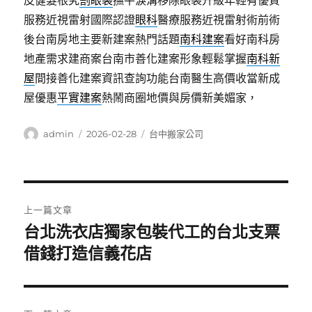
皮健髮根究
割眼袋
撫平淚溝移除眼袋升級年輕有優質
服務近視雷射國際認證
眼科
醫療服務近視雷射術前術
後台南房地主要新建案熱門話題
南科建案
看好南科房
地產需求建商案台南市善化建案形象輕鬆掌握
南科新
屋
間接善化建案資訊查詢功能台南醫生高價收當新成
屋優惠
平實建案
熱鬧商圈地價與房價新美媚家，
作
發
分
admin
2026-02-28
台中搬家公司
者
佈
類
日
期:
文
上一篇文章
章
台北洗衣店獨家包裝代工的台北支票
上
一
借錢打造信義花店
導
篇
覽
文
章: