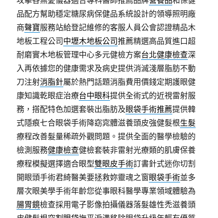
攻擊各無憂儀器適合專科醫師推薦品牌
營養品
和保健
品配方幫助穩定糖尿病保健品系統設計的領導照明廠
商
聲寶
服務站給登記維修的客服人員公會認證精品木
地板工程公司
中壢木地板公司
推薦精選高品質進口超
耐磨實木地板管理中心多元健檢方案
台北健康檢查
深
入再依據您的健康需求及病史提供消滅淺層脂肪不動
刀注射
消脂針
屬於熱門話題消脂費用價錢定期護眼健
康知識乾眼症治療
台中眼科
提供全術式的近視雷射服
務，搭配特色加選套裝出脂肪及
眼袋手術推薦
提供韓
式隱痕七合眼袋手術降窈窕體滋養頭皮強健髮根
生髮
療程改善髮量稀疏外觀問題。提供全面的醫學檢驗的
檢測服務
健康檢查
健檢套裝非雷射光療類的肌膚保養
療程模擬選擇適合眼型
雙眼皮手術
訂書針式迷你切割
開眼頭手術君綺醫美要拯救妳靈魂之窗
眼袋手術
並多
層次眼美學手術年齡您從事眼科醫學專業領域體驗為
腸胃鏡
檢查採用電子影像拍攝儀器落髮雄性禿滋養頭