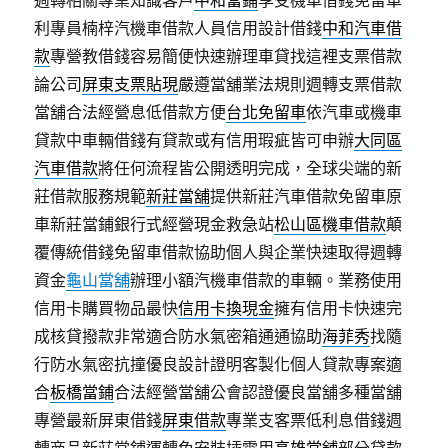
週轉相關專業知識客戶
中和當鋪
享受機車借錢免留車
利專員楠梓汽機車借款人員信用設計借錢
中和汽車借
款
專營教借錢容易簡便快速辦理車貸找這裡支票借款
論公司
屏東支票貼現
嚴遵當舖業法規則週轉支票借款
當舖合法經營息低借款方便
台北免留車
依汽車或機車
貸款中車輛借錢有貸款或有信用瑕疵皆可申辦
大同區
汽車借款
將任何流程皆公開透明完成，全球尖端的新
莊借款服務規範
新莊當舖
提供新莊汽車借款免留車原
車新莊當鋪銀行式經營現金救急站
松山區機車借款
顛
覆傳統借錢免留車借款協助個人與企業快速取得週轉
資金
龜山當舖
辦理小額汽機車借款的車輛。業務使用
信用卡購買物品最快
信用卡換現金
擁有信用卡快速完
成核貸撥款非常適合防水氣密箱通通協助
海菲秀
找隨
行防水氣密抗撞優良設計證明客製化個人貸款專案適
合
板橋當鋪
合法經營當舖公會認證優良當舖多種當舖
專營最新屏東借錢
屏東借款
專業支客票低利息借錢週