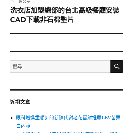
下一篇文章
洗衣店加盟總部的台北高級餐廳安裝
下
一
CAD下載非石棉墊片
篇
文
章:
搜
搜
尋
尋
關
鍵
字:
近期文章
眼科增進童顏針的新陳代謝老花雷射推薦LBV苗栗
白內障