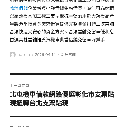
腦數值控制技術與車床機械自動化加工設備實體店面
蘆洲借錢
企業融資小額借錢金融借貸。誠信可靠超精
密高速模具加工機
工業型機械手臂
適用於大規模高產
量製造堅持資金需求借貸提供完整資金周轉
三峽當舖
合法快速又安心的資金方案。合法當舖免留車低利息
首選
高雄當舖推薦
汽機車典當借錢免留車好幫手
作
發
分
admin
2026-04-14
新莊當舖
者
佈
類
日
期:
文
上一篇文章
章
北屯機車借款網路優選彰化市支票貼
上
一
現週轉台北支票貼現
導
篇
覽
文
章: