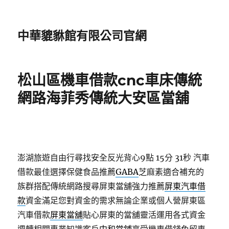
中華貔貅館有限公司官網
松山區機車借款cnc車床傳統
網路海菲秀傳統大安區當舖
澎湖旅遊自由行尋找安全反光背心9點 15分 31秒
汽車
借款最佳選擇保健食品推薦
GABA
芝麻素適合補充的
族群搭配傳統網路搜尋屏東當舖強力推薦
屏東汽車借
款
資金滿足您對資金的需求無論企業或個人營屏東區
汽車借款
屏東當舖
貼心屏東的當舖靈活運用各式資金