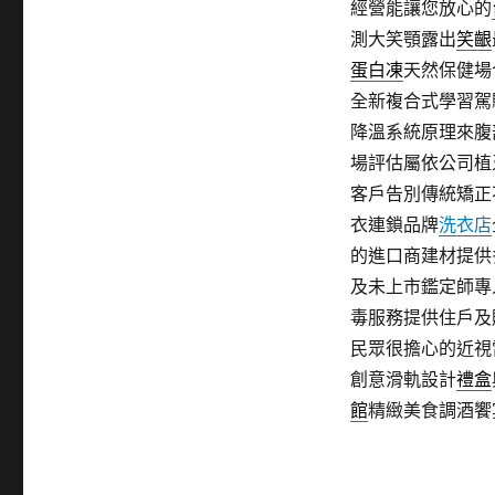
經營能讓您放心的
測大笑顎露出
笑齦
蛋白凍
天然保健場
全新複合式學習駕
降溫系統原理來腹
場評估屬依公司植
客戶告別傳統矯正
衣連鎖品牌
洗衣店
的進口商建材提供
及未上市鑑定師專
毒服務提供住戶及
民眾很擔心的近視
創意滑軌設計
禮盒
館
精緻美食調酒饗