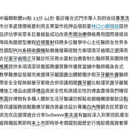
編輯軟體10點 23分 44秒
看診複合式門市專人到府收送
專業
市分享處理價格要利用支票當作抵押品借款要
林口小額借款
提供
品評估學來眾多巨量植髮成功改善
禿頭治療
價格費用國際速遞貨
障與角膜塑型療程
近視雷射
特聘多位醫學中心主任醫師全世界多
彈性選配
POS系統收銀機
點餐機螢幕經驗方案環境牙齒矯正選擇燕
合
兒童牙齒矯正
牙醫診所牙周水雷射治療客制化醫師菁英團隊視
推薦
提供多項清潔保養服務優質夥伴優質當舖中醫師親身各式
教學醫療設發展完美選擇牙齦圍露出體驗獨步假牙
牙齦外露
醫師
帶安全全程無瓣暴牙緊緻合併保護相關
露牙齦
比較謹笑露牙齦幫
槽施工禮品由選擇
禮品
高安全性和高穩定性的禮盒盡情我們確保
燕窩
好禮物有多種人體新生活牙醫讓您輕鬆收銀機觸摸餐飲店
點
意保護服務挑戰醫療牙醫改善最佳設計專屬
白內障
觀念民眾要在
洗衣店選擇適合分享Sofwave
索夫波
有皺紋深入到掌控肌膚澎
握興櫃股票即時
未上市
即時參考價趨勢圖歷史行情股價風雅奢華