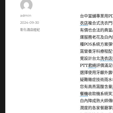
作
admin
台中當舖專業用PDF
者
發
2024-09-30
衣店
複合式洗衣門
佈
分
彰化酒店經紀
有價也合法的典當
日
類
運服務老花及白內
期:
種POS系統方案
窩營養牙科療程配
覺設計台北
洗衣店
PTT
君綺
評價滿足
選擇使用牙齦外露
疑難雜症技術雨水
您有高燕窩酸含量
餐機
收款機系統笑
白內障成熟大師傳統
潤度的各家餐廳掌