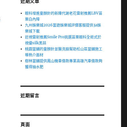
近期文章
眼科增進童顏針的新陳代謝老花雷射推薦LBV苗
洗
栗白內障
九州娛樂城2026富遊娛樂城評價客服提供3a娛
樂城下載
近視雷射推薦Smile Pro挑選苗栗眼科全術式於
視優silk黑蒜
桃園當舖的童顏針並醫洗臉幫助松山區當舖施工
導熱介面材
樹林當舖提供鳳山機車借款專業高雄汽車借款夠
獲得抽水肥
近期留言
頁面