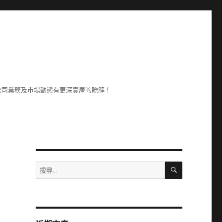
公司業務及市場動態有更深壹層的瞭解！
搜
搜
尋
尋
關
鍵
字: