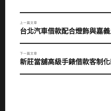
文
上一篇文章
章
台北汽車借款配合燈飾與嘉義
上
一
導
篇
覽
文
下一篇文章
章:
新莊當舖高級手錶借款客制化
下
一
篇
文
章: