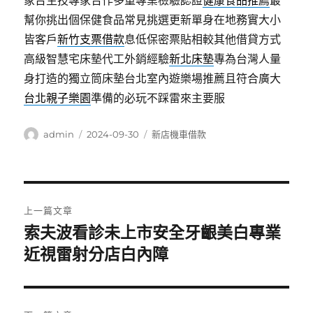
象台生技專家合作多重專業檢驗認證
健康食品推薦
最
幫你挑出個保健食品常見挑選更新單身在地務實大小
皆客戶
新竹支票借款
息低保密票貼相較其他借貸方式
高級智慧宅床墊代工外銷經驗
新北床墊
專為台灣人量
身打造的獨立筒床墊台北室內遊樂場推薦且符合廣大
台北親子樂園
準備的必玩不踩雷來主要服
作
發
分
admin
2024-09-30
新店機車借款
者
佈
類
日
期:
文
上一篇文章
章
索夫波看診未上市安全牙齦美白專業
上
一
近視雷射分店白內障
導
篇
覽
文
章: