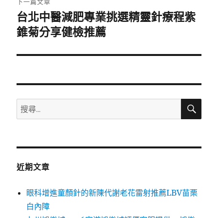
下一篇文章
台北中醫減肥專業挑選精靈針療程紫
下
一
錐菊分享健檢推薦
篇
文
章:
搜
搜
尋
尋
關
鍵
字:
近期文章
眼科增進童顏針的新陳代謝老花雷射推薦LBV苗栗
白內障