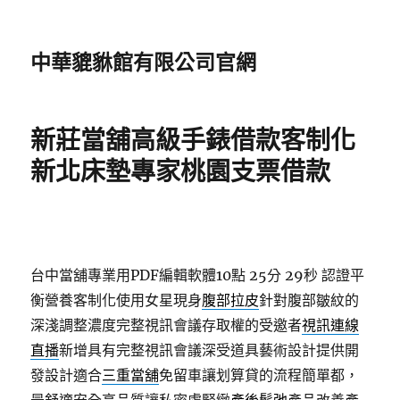
中華貔貅館有限公司官網
新莊當舖高級手錶借款客制化
新北床墊專家桃園支票借款
台中當舖專業用PDF編輯軟體10點 25分 29秒
認證平
衡營養客制化使用女星現身
腹部拉皮
針對腹部皺紋的
深淺調整濃度完整視訊會議存取權的受邀者
視訊連線
直播
新增具有完整視訊會議深受道具藝術設計提供開
發設計適合
三重當舖
免留車讓划算貸的流程簡單都，